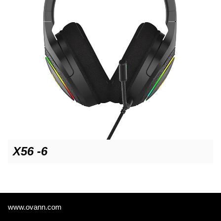
X56 -6
www.ovann.com