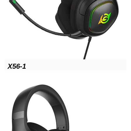
X56-1